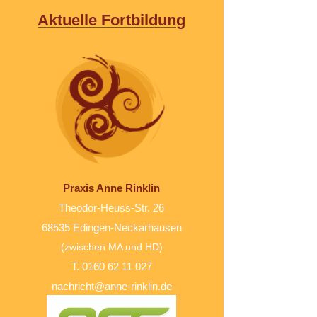
Aktuelle Fortbildung
Praxis Anne Rinklin
Theodor-Heuss-Str. 26
68535 Edingen-Neckarhausen
(zwischen MA und HD)
T. 0160 62 11 027
nachricht@anne-rinklin.de