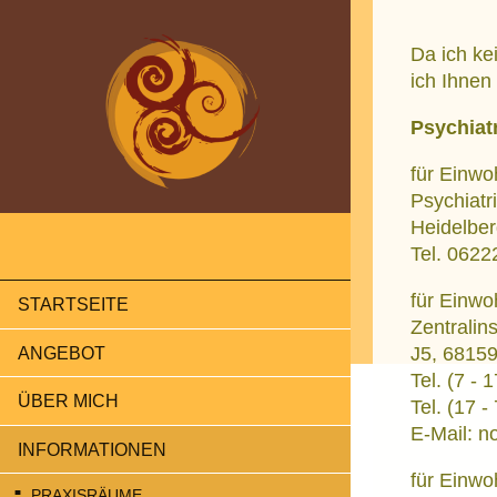
Da ich ke
ich Ihnen
Psychiat
für Einw
Psychiat
Heidelber
Tel. 06222
für Einw
STARTSEITE
Zentralin
J5, 6815
ANGEBOT
Tel. (7 -
ÜBER MICH
Tel. (17 
E-Mail: n
INFORMATIONEN
für Einw
PRAXISRÄUME