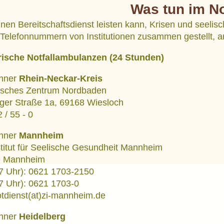
Was tun im No
inen Bereitschaftsdienst leisten kann, Krisen und seeli
 Telefonnummern von Institutionen zusammen gestellt, a
rische Notfallambulanzen (24 Stunden)
ohner
Rhein-Neckar-Kreis
risches Zentrum Nordbaden
ger Straße 1a, 69168 Wiesloch
 / 55 - 0
ohner
Mannheim
stitut für Seelische Gesundheit Mannheim
9 Mannheim
 17 Uhr): 0621 1703-2150
- 7 Uhr): 0621 1703-0
otdienst(at)zi-mannheim.de
ohner
Heidelberg