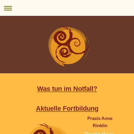
Was tun im Notfall?
Aktuelle Fortbildung
Praxis Anne
Rinklin
Theodor-Heuss-