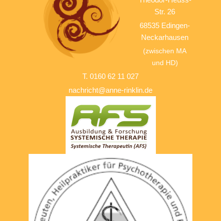
Str. 26
68535 Edingen-
Neckarhausen
(zwischen MA
und HD)
T. 0160 62 11 027
nachricht@anne-rinklin.de