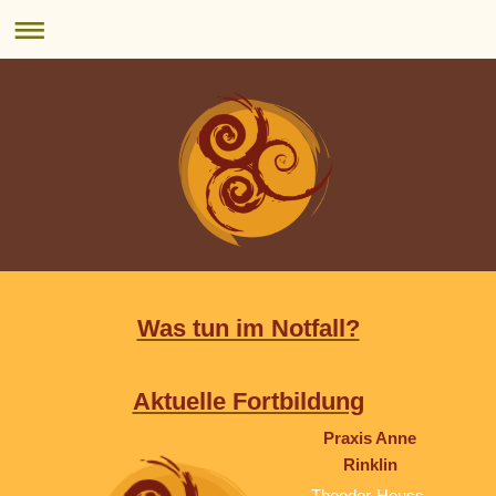
Was tun im Notfall?
Aktuelle Fortbildung
Praxis Anne
Rinklin
Theodor-Heuss-