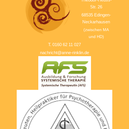
Str. 26
68535 Edingen-
Neckarhausen
(zwischen MA
und HD)
T. 0160 62 11 027
nachricht@anne-rinklin.de